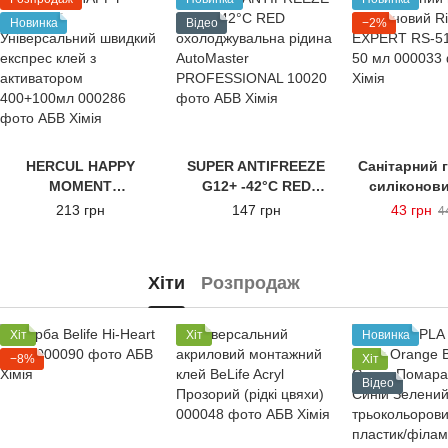
Новинка
Відео
−2%
HERCUL HAPPY
SUPER ANTIFREEZE
Санітарний 
MOMENT
G12+ -42°C RED
силіконови
Універсальний
охолоджувальна
EXPERT RS-51
213 грн
147 грн
43 грн
4
швидкий експрес
рідина AutoMaster
50 м
клей з активатором
PROFESSIONAL
400+100мл
Хіти
Розпродаж
Хіт
Хіт
Новинка
−8%
Хіт
Відео