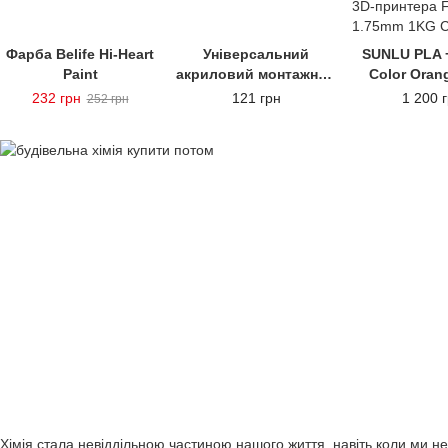
Фарба Belife Hi-Heart
Універсальний
SUNLU PLA + 
Paint
акриловий монтажний
Color Oran
клей BeLife Acryl
Green Пома
232 грн
121 грн
1 200 
252 грн
Прозорий (рідкі
Синій Зе
цвяхи)
трьокольо
пластик/філа
3D-принтера 
1.75mm
Хімія стала невіддільною частиною нашого життя, навіть коли ми не