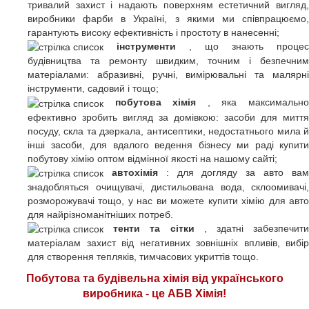
тривалий захист і надають поверхням естетичний вигляд,
виробники фарби в Україні, з якими ми співпрацюємо,
гарантують високу ефективність і простоту в нанесенні;
інструменти
, що знають процес
будівництва та ремонту швидким, точним і безпечним
матеріалами: абразивні, ручні, вимірювальні та малярні
інструменти, садовий і тощо;
побутова хімія
, яка максимальн
ефективно зробить вигляд за домівкою: засоби для миття
посуду, скла та дзеркала, антисептики, недостатнього мила й
інші засоби, для вдалого ведення бізнесу ми раді купити
побутову хімію оптом відмінної якості на нашому сайті;
автохімія
: для догляду за авто ва
знадобляться очищувачі, дистильована вода, склоомивачі,
розморожувачі тощо, у нас ви можете купити хімію для авто
для найрізноманітніших потреб.
тенти та сітки
, здатні забезпечит
матеріалам захист від негативних зовнішніх впливів, вибір
для створення тепляків, тимчасових укриттів тощо.
Побутова та будівельна хімія від українського
виробника - це АБВ Хімія!