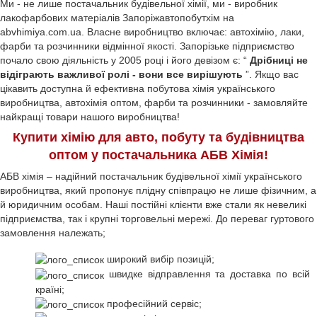
Ми - не лише постачальник будівельної хімії, ми - виробник
лакофарбових матеріалів Запоріжавтопобутхім на
abvhimiya.com.ua. Власне виробництво включає: автохімію, лаки,
фарби та розчинники відмінної якості. Запорізьке підприємство
почало свою діяльність у 2005 році і його девізом є: “
Дрібниці не
відіграють важливої ролі - вони все вирішують
”. Якщо вас
цікавить доступна й ефективна побутова хімія українського
виробництва, автохімія оптом, фарби та розчинники - замовляйте
найкращі товари нашого виробництва!
Купити хімію для авто, побуту та будівництва
оптом у постачальника АБВ Хімія!
АБВ хімія – надійний постачальник будівельної хімії українського
виробництва, який пропонує плідну співпрацю не лише фізичним, а
й юридичним особам. Наші постійні клієнти вже стали як невеликі
підприємства, так і крупні торговельні мережі. До переваг гуртового
замовлення належать;
широкий вибір позицій;
швидке відправлення та доставка по всій
країні;
професійний сервіс;