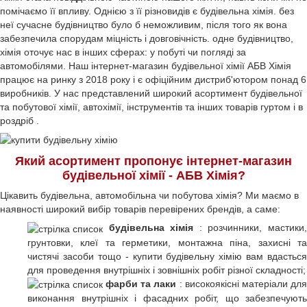
помічаємо її впливу. Однією з її різновидів є будівельна хімія. без
неї сучасне будівництво було б неможливим, після того як вона
забезпечила спорудам міцність і довговічність. одне будівництво,
хімія оточує нас в інших сферах: у побуті чи погляді за
автомобілями. Наш інтернет-магазин будівельної хімії АБВ Хімія
працює на ринку з 2018 року і є офіційним дистриб'ютором понад 6
виробників. У нас представлений широкий асортимент будівельної
та побутової хімії, автохімії, інструментів та інших товарів гуртом і в
роздріб
.
Який асортимент пропонує інтернет-магазин
будівельної хімії - АБВ Хімія?
Цікавить будівельна, автомобільна чи побутова хімія? Ми маємо в
наявності широкий вибір товарів перевірених брендів, а саме:
будівельна хімія
: розчинники, мастики
грунтовки, клеї та герметики, монтажна піна, захисні та
чистячі засоби тощо - купити будівельну хімію вам вдасться
для проведення внутрішніх і зовнішніх робіт різної складності;
фарби та лаки
: високоякісні матеріали дл
виконання внутрішніх і фасадних робіт, що забезпечують