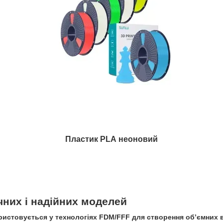
Пластик PLA неоновий
чних і надійних моделей
ристовується у технологіях FDM/FFF для створення об’ємних в