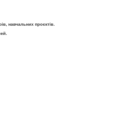
рів, навчальних проєктів.
лей.