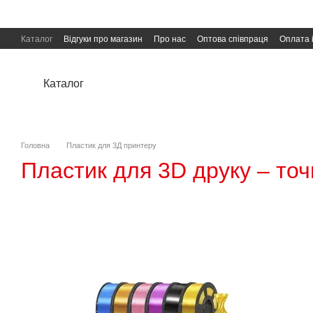
Перейти до основного контенту
Каталог
Відгуки про магазин
Про нас
Оптова співпраця
Оплата 
Угода користувача
Публічна оферта
Каталог
Головна
Пластик для 3Д принтеру
Пластик для 3D друку – точн