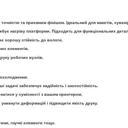
 точністю та приємним фінішем. Ідеальний для макетів, сувені
ребує нагріву платформи. Підходить для функціональних дета
ає хорошу стійкість до вологи.
них елементів.
друку робочих вузлів.
 охолодження.
і задачі забезпечує надійність і зносостійкість.
онатися у сумісності з вашим принтером.
уникнути деформацій і підвищити якість друку.
тини, гнучкі елементи тощо.