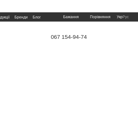
Порівняння
Бажання
Укр
Рус
дукції
Бренди
Блог
067 154-94-74