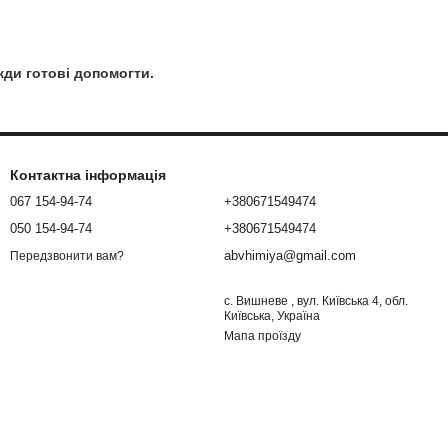
жди готові допомогти.
Контактна інформація
067 154-94-74
+380671549474
050 154-94-74
+380671549474
abvhimiya@gmail.com
Передзвонити вам?
с. Вишневе , вул. Київська 4, обл.
Київська, Україна
Мапа проїзду