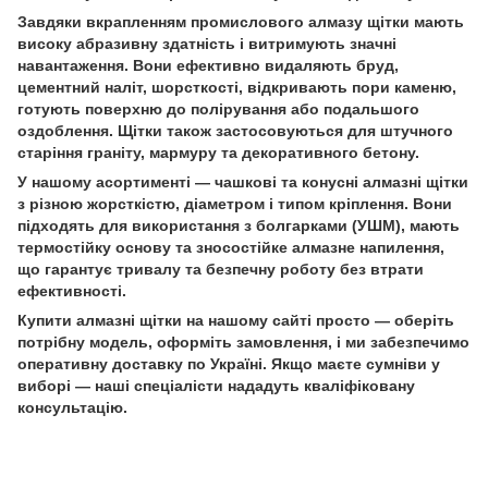
Завдяки вкрапленням промислового алмазу щітки мають
високу абразивну здатність і витримують значні
навантаження. Вони ефективно видаляють бруд,
цементний наліт, шорсткості, відкривають пори каменю,
готують поверхню до полірування або подальшого
оздоблення. Щітки також застосовуються для штучного
старіння граніту, мармуру та декоративного бетону.
У нашому асортименті — чашкові та конусні алмазні щітки
з різною жорсткістю, діаметром і типом кріплення. Вони
підходять для використання з болгарками (УШМ), мають
термостійку основу та зносостійке алмазне напилення,
що гарантує тривалу та безпечну роботу без втрати
ефективності.
Купити алмазні щітки на нашому сайті просто — оберіть
потрібну модель, оформіть замовлення, і ми забезпечимо
оперативну доставку по Україні. Якщо маєте сумніви у
виборі — наші спеціалісти нададуть кваліфіковану
консультацію.