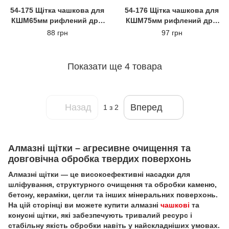
54-175 Щітка чашкова для
54-176 Щітка чашкова для
КШМ65мм рифлений дріт
КШМ75мм рифлений дріт
М14
М14
88 грн
97 грн
Показати ще 4 товара
Назад
Вперед
1
з 2
Алмазні щітки – агресивне очищення та
довговічна обробка твердих поверхонь
Алмазні щітки — це високоефективні насадки для
шліфування, структурного очищення та обробки каменю,
бетону, кераміки, цегли та інших мінеральних поверхонь.
На цій сторінці ви можете купити алмазні
чашкові
та
конусні щітки, які забезпечують тривалий ресурс і
стабільну якість обробки навіть у найскладніших умовах.