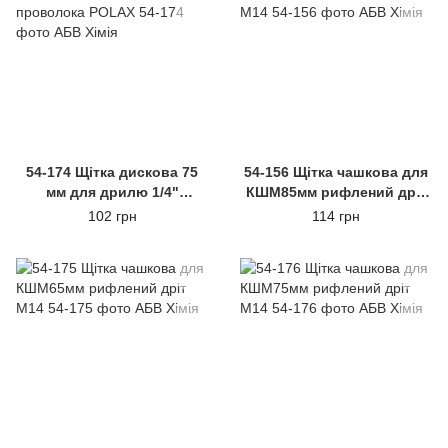
54-174 Щітка дискова 75
54-156 Щітка чашкова для
мм для дрилю 1/4"
КШМ85мм рифлений дріт
плетена проволока POLAX
М14
102 грн
114 грн