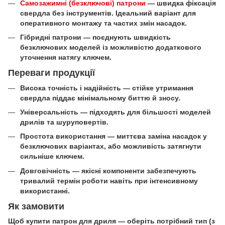
Самозажимні (безключові) патрони
— швидка фіксація
свердла без інструментів. Ідеальний варіант для
оперативного монтажу та частих змін насадок.
Гібридні патрони — поєднують швидкість
безключових моделей із можливістю додаткового
уточнення натягу ключем.
Переваги продукції
Висока точність і надійність — стійке утримання
свердла піддає мінімальному биттю й зносу.
Універсальність — підходять для більшості моделей
дрилів та шуруповертів.
Простота використання — миттєва заміна насадок у
безключових варіантах, або можливість затягнути
сильніше ключем.
Довговічність — якісні компоненти забезпечують
тривалий термін роботи навіть при інтенсивному
використанні.
Як замовити
Щоб купити патрон для дриля — оберіть потрібний тип (з