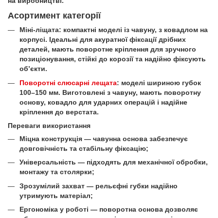
на виробництві.
Асортимент категорії
Міні-ліщата: компактні моделі із чавуну, з ковадлом на
корпусі. Ідеальні для акуратної фіксації дрібних
деталей, мають поворотне кріплення для зручного
позиціонування, стійкі до корозії та надійно фіксують
об’єкти.
Поворотні слюсарні лещата
: моделі шириною губок
100–150 мм. Виготовлені з чавуну, мають поворотну
основу, ковадло для ударних операцій і надійне
кріплення до верстата.
Переваги використання
Міцна конструкція — чавунна основа забезпечує
довговічність та стабільну фіксацію;
Універсальність — підходять для механічної обробки,
монтажу та столярки;
Зрозумілий захват — рельєфні губки надійно
утримують матеріал;
Ергономіка у роботі — поворотна основа дозволяє