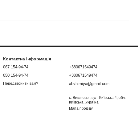
Контактна інформація
067 154-94-74
+380671549474
050 154-94-74
+380671549474
abvhimiya@gmail.com
Передзвонити вам?
с. Вишневе , вул. Київська 4, обл.
Київська, Україна
Мапа проїзду