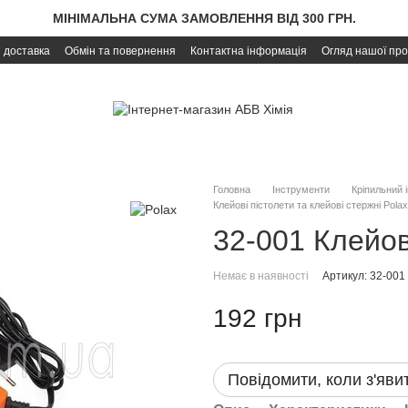
МІНІМАЛЬНА СУМА ЗАМОВЛЕННЯ ВІД 300 ГРН.
і доставка
Обмін та повернення
Контактна інформація
Огляд нашої про
Головна
Інструменти
Кріпильний 
Клейові пістолети та клейові стержні Polax
32-001 Клейов
Немає в наявності
Артикул: 32-001
192 грн
Повідомити, коли з'яви