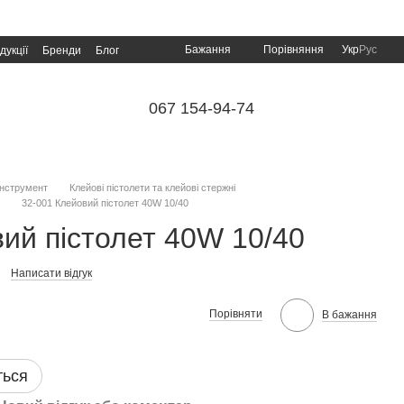
Порівняння
Бажання
Укр
Рус
дукції
Бренди
Блог
067 154-94-74
інструмент
Клейові пістолети та клейові стержні
32-001 Клейовий пістолет 40W 10/40
ий пістолет 40W 10/40
Написати відгук
Порівняти
В бажання
ться