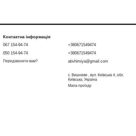
Контактна інформація
067 154-94-74
+380671549474
050 154-94-74
+380671549474
abvhimiya@gmail.com
Передзвонити вам?
с. Вишневе , вул. Київська 4, обл.
Київська, Україна
Мапа проїзду