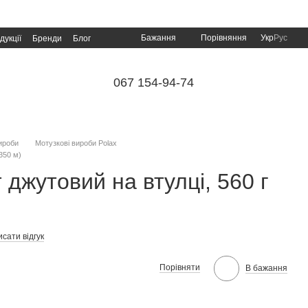
Порівняння
Бажання
Укр
Рус
дукції
Бренди
Блог
067 154-94-74
ироби
Мотузкові вироби Polax
350 м)
 джутовий на втулці, 560 г
сати відгук
Порівняти
В бажання