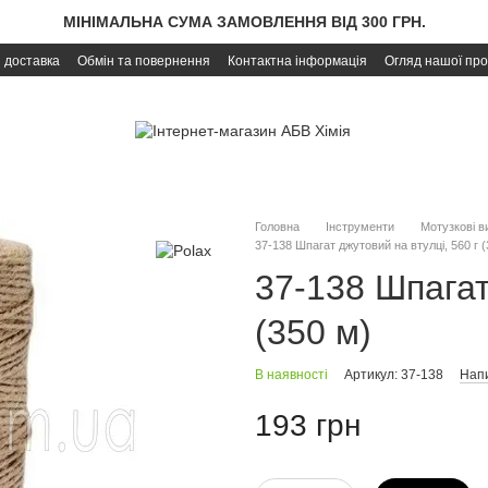
МІНІМАЛЬНА СУМА ЗАМОВЛЕННЯ ВІД 300 ГРН.
і доставка
Обмін та повернення
Контактна інформація
Огляд нашої про
Головна
Інструменти
Мотузкові в
37-138 Шпагат джутовий на втулці, 560 г (
37-138 Шпагат
(350 м)
В наявності
Артикул: 37-138
Напи
193 грн