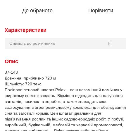
До обраного
Порівняти
Характеристики
Стійкість до розчинників
Ні
Опис
37-143
Довжина: приблизно 720 м
Щільність: 720 текс
Поліпропіленовий шпагат Polax – ваш незамінний помічник у
широкому спектрі завдань. Відмінно підходить для пакування
вантажів, посилок та коробок, а також знаходить своє
застосування в агропромисловому комплексі для обв'язування
сіна та заготівлі кормів. Цей шпагат ідеальний для
підв'язування рослин та інших садово-городніх робіт. У побуті,
виробничій, будівельній, меблевій та харчовій промисловості,
а також для риболовлі — Polax покаже себе надійним