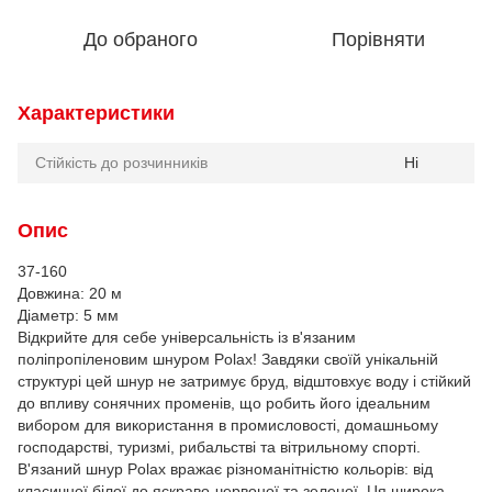
До обраного
Порівняти
Характеристики
Стійкість до розчинників
Ні
Опис
37-160
Довжина: 20 м
Діаметр: 5 мм
Відкрийте для себе універсальність із в'язаним
поліпропіленовим шнуром Polax! Завдяки своїй унікальній
структурі цей шнур не затримує бруд, відштовхує воду і стійкий
до впливу сонячних променів, що робить його ідеальним
вибором для використання в промисловості, домашньому
господарстві, туризмі, рибальстві та вітрильному спорті.
В'язаний шнур Polax вражає різноманітністю кольорів: від
класичної білої до яскраво-червоної та зеленої. Ця широка