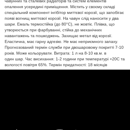
чавунних та сталевих радіаторів та систем елементів
опалення усередині приміщення. Містить у своєму складі
спеціальний компонент інгібітор миттєвої корозії, що запобігає
появі вогнищ миттєвої корозії. На чавун слід наносити у два
шари. Емаль термостійка (до 80°С), не жовтіє. Плівка, що
утворюється при фарбуванні, стійка до механічних
навантажень та пошкоджень. Захищає метал від корозії.
Еластична, має гарну адгезію. Не має неприємного запаху.
Прогнозований термін служби при двошаровому покритті 7-10
років. Може кольорувати. Витрата: 1 л на 8-10 кв.м. в
один шар. Час висихання: 1-2 години при температурі +20С та
вологості повітря 65%. Термін придатності: 18 місяців