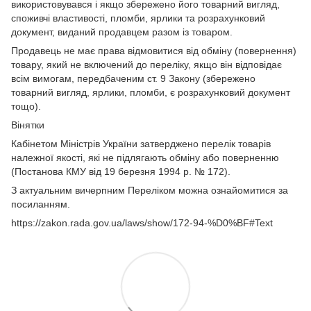
використовувався і якщо збережено його товарний вигляд,
споживчі властивості, пломби, ярлики та розрахунковий
документ, виданий продавцем разом із товаром.
Продавець не має права відмовитися від обміну (повернення)
товару, який не включений до переліку, якщо він відповідає
всім вимогам, передбаченим ст. 9 Закону (збережено
товарний вигляд, ярлики, пломби, є розрахунковий документ
тощо).
Вінятки
Кабінетом Міністрів України затверджено перелік товарів
належної якості, які не підлягають обміну або поверненню
(Постанова КМУ від 19 березня 1994 р. № 172).
З актуальним вичерпним Переліком можна ознайомитися за
посиланням.
https://zakon.rada.gov.ua/laws/show/172-94-%D0%BF#Text