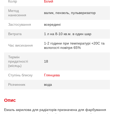
Колір
Білий
Метод
валик, пензель, пульверизатор
нанесення
Застосування
всередині
Витрата
1 л на 8-10 кв.м. в один шар
1-2 години при температурі +20С та
Час висихання
вологості повітря 65%
Термін
придатності
18
(місяць)
Ступінь блиску
Глянцева
Розчинник
вода
Опис
Емаль акрилова для радіаторів призначена для фарбування