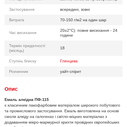
Застосування
всередині, зовні
Витрата
70-150 г/м2 на один шар
20±2°C): повне висихання - 24
Час висихання
години
Термін придатності
18
(місяць)
Ступінь блиску
Глянцева
Розчинник
уайт-спірит
Опис
Емаль алкідна ПФ-115
є класичним лакофарбовим матеріалом широкого побутового
та промислового застосування. Емаль виготовлена на основі
смоли алкіду на галогенах і світло-міцних матеріалах з
додаванням мікро-мармурної крихти провідних європейських