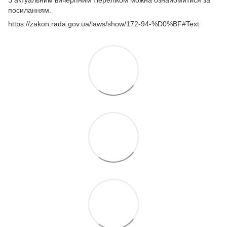
З актуальним вичерпним Переліком можна ознайомитися за
посиланням.
https://zakon.rada.gov.ua/laws/show/172-94-%D0%BF#Text