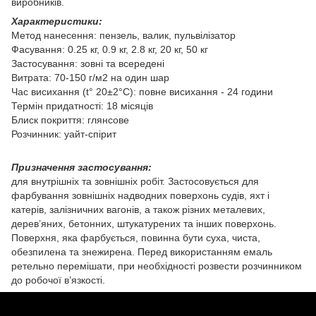
виробників.
Характеристики:
Метод нанесення: пензель, валик, пульвілізатор
Фасування: 0.25 кг, 0.9 кг, 2.8 кг, 20 кг, 50 кг
Застосування: зовні та всередені
Витрата: 70-150 г/м2 на один шар
Час висихання (t° 20±2°C): повне висихання - 24 години
Термін придатності: 18 місяців
Блиск покриття: глянсове
Розчинник: уайт-спірит
Призначення застосування:
для внутрішніх та зовнішніх робіт. Застосовується для
фарбування зовнішніх надводних поверхонь судів, яхт і
катерів, залізничних вагонів, а також різних металевих,
дерев’яних, бетонних, штукатурених та інших поверхонь.
Поверхня, яка фарбується, повинна бути суха, чиста,
обезпилена та знежирена. Перед використанням емаль
ретельно перемішати, при необхідності розвести розчинником
до робочої в’язкості.