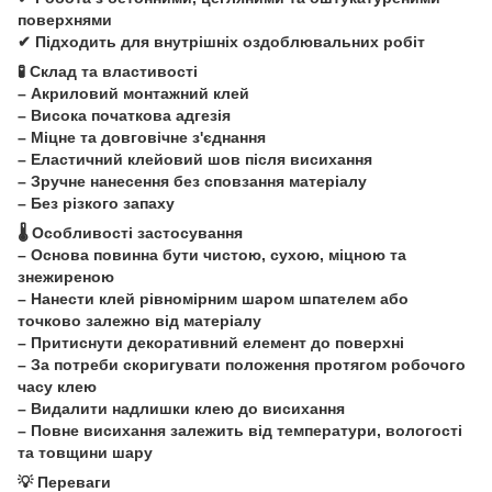
поверхнями
✔ Підходить для внутрішніх оздоблювальних робіт
🧪 Склад та властивості
– Акриловий монтажний клей
– Висока початкова адгезія
– Міцне та довговічне з'єднання
– Еластичний клейовий шов після висихання
– Зручне нанесення без сповзання матеріалу
– Без різкого запаху
🌡 Особливості застосування
– Основа повинна бути чистою, сухою, міцною та
знежиреною
– Нанести клей рівномірним шаром шпателем або
точково залежно від матеріалу
– Притиснути декоративний елемент до поверхні
– За потреби скоригувати положення протягом робочого
часу клею
– Видалити надлишки клею до висихання
– Повне висихання залежить від температури, вологості
та товщини шару
💡 Переваги