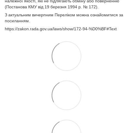
належної якості, які не підлягають обміну або поверненню
(Постанова КМУ від 19 березня 1994 р. № 172).
З актуальним вичерпним Переліком можна ознайомитися за
посиланням.
https://zakon.rada.gov.ua/laws/show/172-94-%D0%BF#Text