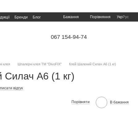
Порівняння
Бажання
Укр
Рус
дукції
Бренди
Блог
067 154-94-74
і клея
Шпалерні клея TM "DivoFIX"
Клей Шалений Силач А6 (1 кг)
Силач А6 (1 кг)
писати відгук
Порівняти
В бажання