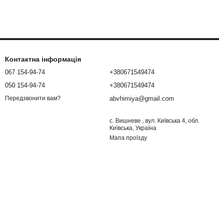
Контактна інформація
067 154-94-74
+380671549474
050 154-94-74
+380671549474
abvhimiya@gmail.com
Передзвонити вам?
с. Вишневе , вул. Київська 4, обл.
Київська, Україна
Мапа проїзду