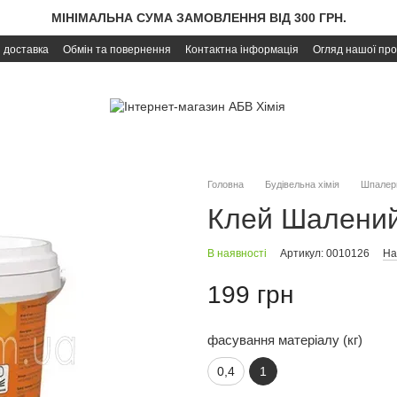
МІНІМАЛЬНА СУМА ЗАМОВЛЕННЯ ВІД 300 ГРН.
і доставка
Обмін та повернення
Контактна інформація
Огляд нашої про
Головна
Будівельна хімія
Шпалерн
Клей Шалений 
В наявності
Артикул: 0010126
На
199 грн
фасування матеріалу (кг)
0,4
1