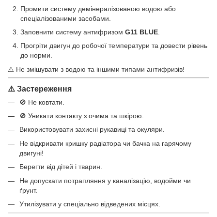
Промити систему демінералізованою водою або
спеціалізованими засобами.
Заповнити систему антифризом
G11 BLUE
.
Прогріти двигун до робочої температури та довести рівень
до норми.
⚠️ Не змішувати з водою та іншими типами антифризів!
⚠️ Заcтереження
🚫 Не ковтати.
🚫 Уникати контакту з очима та шкірою.
Використовувати захисні рукавиці та окуляри.
Не відкривати кришку радіатора чи бачка на гарячому
двигуні!
Берегти від дітей і тварин.
Не допускати потрапляння у каналізацію, водойми чи
ґрунт.
Утилізувати у спеціально відведених місцях.