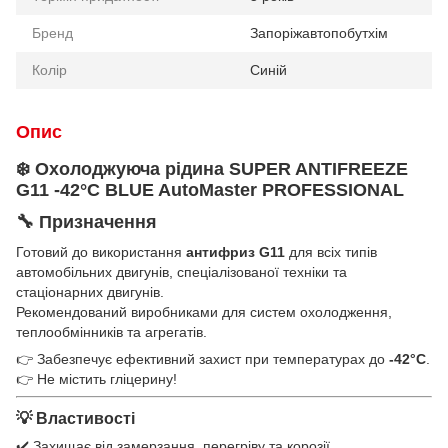
Бренд
Запоріжавтопобутхім
Колір
Синій
Опис
❄️ Охолоджуюча рідина
SUPER ANTIFREEZE
G11 -42°C BLUE AutoMaster PROFESSIONAL
🔧 Призначення
Готовий до використання
антифриз G11
для всіх типів
автомобільних двигунів, спеціалізованої техніки та
стаціонарних двигунів.
Рекомендований виробниками для систем охолодження,
теплообмінників та агрегатів.
👉 Забезпечує ефективний захист при температурах до
-42°C
.
👉 Не містить гліцерину!
💡 Властивості
✔️ Захищає від замерзання, перегріву та корозії.