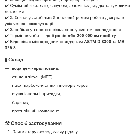
✔️ Сумісний зі сталлю, чавуном, алюмінієм, міддю та гумовими
деталями.
✔️ Забезпечує стабільний тепловий режим роботи двигуна в
усіх умовах експлуатації.
✔️ Запобігає утворенню відкладень у системі охолодження.
✔️ Термін служби — до
5 років або 200 000 км пробігу
.
✔️ Відповідає міжнародним стандартам
ASTM D 3306
та
MB
325.3
.
🧪 Склад
вода демінералізована;
етиленгліколь (МЕГ);
пакет карбоксилатних інгібіторів корозії;
функціональні присадки;
барвник;
протипінний компонент.
🛠️ Спосіб застосування
Злити стару охолоджуючу рідину.