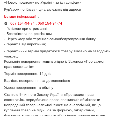
«Новою поштою» по Україні - за їх тарифами
Кур'єром по Києву - ціна залежить від адреси
Більше інформації
:
☎️
067 154-94-74 ; 050
154-94-74
- Готівкою при отриманні
- Безготівкова по реквізитам
- Через касу або термінал самообслуговування банку
- гарантія від виробника;
- гарантійний термін придатності товару вказано на заводській
упаковці;
Компанія повернення коштів згідно із Законом «Про захист
прав споживачів»
Термін повернення: 14 днів
Вартість повернення: за домовленістю
Умови повернення та обміну
Статтею 9 чинного Закону України «Про захист прав
споживачів» передбачено право споживачів обмінювати
непроданий товар належної якості на аналогічний, якщо
куплений товар не підійшов за формою, габаритами,
фасоном, кольором, розміром або з інших причин не може