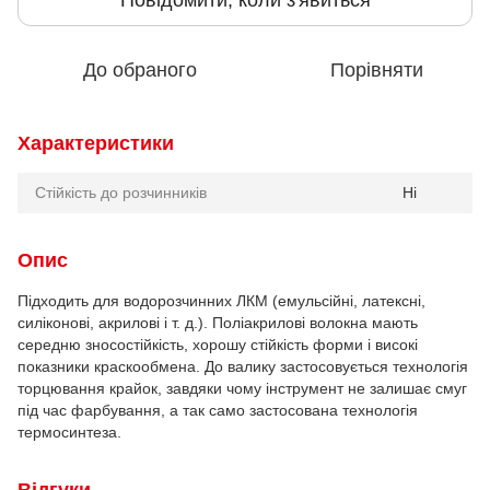
Повідомити, коли з'явиться
До обраного
Порівняти
Характеристики
Стійкість до розчинників
Ні
Опис
Підходить для водорозчинних ЛКМ (емульсійні, латексні,
силіконові, акрилові і т. д.). Поліакрилові волокна мають
середню зносостійкість, хорошу стійкість форми і високі
показники краскообмена. До валику застосовується технологія
торцювання крайок, завдяки чому інструмент не залишає смуг
під час фарбування, а так само застосована технологія
термосинтеза.