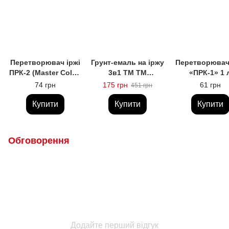
Перетворювач іржі
Грунт-емаль на іржу
Перетворювач 
ПРК‑2 (Master Color)
3в1 ТМ ТМ
«ПРК-1» 1 
0,5 трегер ТМ ЗБХ
«Яхтова»
74 грн
175 грн
61 грн
451 грн
Купити
Купити
Купити
Обговорення
Додайте перший відгук