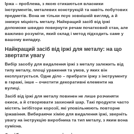
Іржа – проблема, з якою стикаються власники
інструментів, металевих конструкцій та навіть побутових
предметів. Вона не тільки псує зовнішній вигляд, а й
знижує міцність металу. Найкращий засіб від іржі
допоможе швидко повернути речам початковий стан, але
важливо розуміти, який склад і метод підходить саме у
вашому випадку.
Найкращий засіб від іржі для металу: на що
звертати увагу
Вибір засобу для видалення іржі з металу залежить від
типу металу, площі ураження та умов, у яких він
експлуатується. Одне діло – прибрати іржу з інструменту
в гаражі, інше – очистити декоративні елементи на
вулиці.
Засіб від іржі для металу повинен не лише розчиняти
окиси, а й створювати захисний шар. Такі продукти часто
містять інгібітори корозії, які уповільнюють повторне
іржавіння. Вибираючи хімію для видалення іржі, зверніть
увагу на інструкцію виробника та тип металу, з яким вона
сумісна.