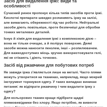
Засіб для видалення іржі: види та
особливості
Сучасний ринок пропонує кілька типів засобів проти іржі.
Кислотні препарати швидко розчиняють іржу на залізі,
але вимагають обережності під час роботи. Нейтральні
засоби діють повільніше, проте безпечніші для обробки
тонких металевих деталей.
Існує й хімія для видалення іржі з комплексною дією –
вона не тільки очищає, а й полірує поверхню. Деякі
засоби можна наносити пензлем, інші – розпилювачем.
Для важкодоступних місць зручно використовувати гелі,
які не стікають і діють точково.
Засіб від ржавчини для побутових потреб
Не завжди іржа з’являється лише на металі. Часто плями
можуть утворитися на тканинах, наприклад, якщо мокрий
інструмент торкнувся одягу. У таких випадках виникає
питання: як відіпрати ржавчину і чим видалити іржу з
одягу?
Для кольорових тканин краще підібрати щадні
плямовивідники без хлору. Якщо потрібно, як вивести