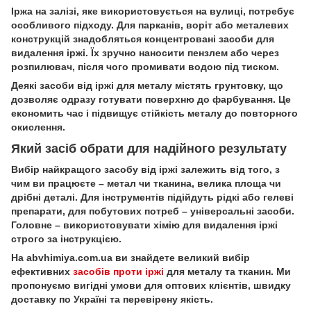
Іржа на залізі, яке використовується на вулиці, потребує
особливого підходу. Для парканів, воріт або металевих
конструкцій знадобляться концентровані засоби для
видалення іржі. Їх зручно наносити пензлем або через
розпилювач, після чого промивати водою під тиском.
Деякі засоби від іржі для металу містять грунтовку, що
дозволяє одразу готувати поверхню до фарбування. Це
економить час і підвищує стійкість металу до повторного
окислення.
Який засіб обрати для надійного результату
Вибір найкращого засобу від іржі залежить від того, з
чим ви працюєте – метал чи тканина, велика площа чи
дрібні деталі. Для інструментів підійдуть рідкі або гелеві
препарати, для побутових потреб – універсальні засоби.
Головне – використовувати хімію для видалення іржі
строго за інструкцією.
На abvhimiya.com.ua ви знайдете великий вибір
ефективних
засобів проти іржі
для металу та тканин. Ми
пропонуємо вигідні умови для оптових клієнтів, швидку
доставку по Україні та перевірену якість.