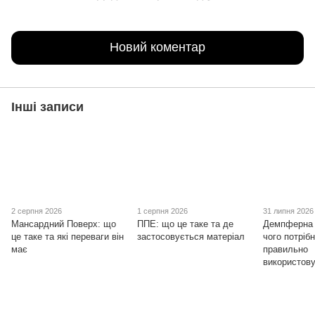
Новий коментар
Інші записи
2 серпня 2026
1 серпня 2026
31 липня 2026
Мансардний Поверх: що
ППЕ: що це таке та де
Демпферна 
це таке та які переваги він
застосовується матеріал
чого потрібн
має
правильно
використов