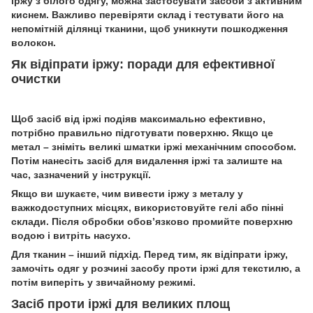
іржу з білого одягу, можна застосувати засоби з активним
киснем. Важливо перевіряти склад і тестувати його на
непомітній ділянці тканини, щоб уникнути пошкодження
волокон.
Як відіпрати іржу: поради для ефективної
очистки
Щоб засіб від іржі подіяв максимально ефективно,
потрібно правильно підготувати поверхню. Якщо це
метал – зніміть великі шматки іржі механічним способом.
Потім нанесіть засіб для видалення іржі та залиште на
час, зазначений у інструкції.
Якщо ви шукаєте, чим вивести іржу з металу у
важкодоступних місцях, використовуйте гелі або пінні
склади. Після обробки обов’язково промийте поверхню
водою і витріть насухо.
Для тканин – інший підхід. Перед тим, як відіпрати іржу,
замочіть одяг у розчині засобу проти іржі для текстилю, а
потім виперіть у звичайному режимі.
Засіб проти іржі для великих площ