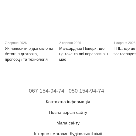
7 серпня 2026
2 серпня 2026
1 серпня 2026
Як наносити рідке скло на
Мансардний Поверх: що
ППЕ: що це 
бетон: підготовка,
це таке та які переваги він
застосовуєт
пропорції та технологія
має
067 154-94-74
050 154-94-74
Контактна інформація
Повна версія сайту
Мапа сайту
Інтернет-магазин будівельної хімії