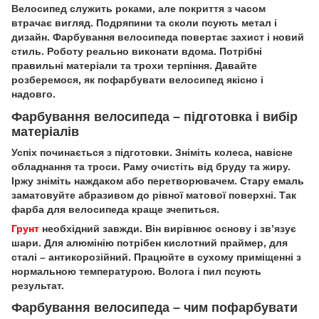
Велосипед служить роками, але покриття з часом
втрачає вигляд. Подряпини та сколи псують метал і
дизайн. Фарбування велосипеда повертає захист і новий
стиль. Роботу реально виконати вдома. Потрібні
правильні матеріали та трохи терпіння. Давайте
розберемося, як пофарбувати велосипед якісно і
надовго.
Фарбування велосипеда – підготовка і вибір
матеріалів
Успіх починається з підготовки. Зніміть колеса, навісне
обладнання та троси. Раму очистіть від бруду та жиру.
Іржу зніміть наждаком або перетворювачем. Стару емаль
заматовуйте абразивом до рівної матової поверхні. Так
фарба для велосипеда краще зчепиться.
Грунт
необхідний завжди. Він вирівнює основу і зв’язує
шари. Для алюмінію потрібен кислотний праймер, для
сталі – антикорозійний. Працюйте в сухому приміщенні з
нормальною температурою. Волога і пил псують
результат.
Фарбування велосипеда – чим пофарбувати