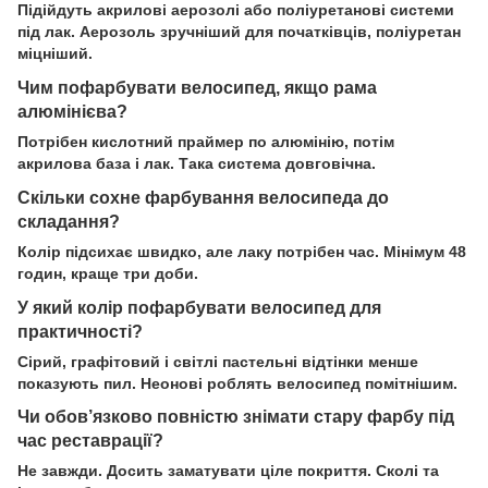
Підійдуть акрилові аерозолі або поліуретанові системи
під лак. Аерозоль зручніший для початківців, поліуретан
міцніший.
Чим пофарбувати велосипед, якщо рама
алюмінієва?
Потрібен кислотний праймер по алюмінію, потім
акрилова база і лак. Така система довговічна.
Скільки сохне фарбування велосипеда до
складання?
Колір підсихає швидко, але лаку потрібен час. Мінімум 48
годин, краще три доби.
У який колір пофарбувати велосипед для
практичності?
Сірий, графітовий і світлі пастельні відтінки менше
показують пил. Неонові роблять велосипед помітнішим.
Чи обов’язково повністю знімати стару фарбу під
час реставрації?
Не завжди. Досить заматувати ціле покриття. Сколі та