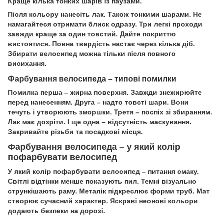
Краще кілька тонких шарів із паузами.
Після кольору нанесіть лак. Також тонкими шарами. Не
намагайтеся отримати блиск одразу. Три легкі проходи
завжди краще за один товстий. Дайте покриттю
вистоятися. Повна твердість настає через кілька діб.
Збирати велосипед можна тільки після повного
висихання.
Фарбування велосипеда – типові помилки
Помилка перша – жирна поверхня. Завжди знежирюйте
перед нанесенням. Друга – надто товсті шари. Вони
течуть і утворюють зморшки. Третя – поспіх зі збиранням.
Лак має дозріти. І ще одна – відсутність маскування.
Закривайте різьби та посадкові місця.
Фарбування велосипеда – у який колір
пофарбувати велосипед
У який колір пофарбувати велосипед – питання смаку.
Світлі відтінки менше показують пил. Темні візуально
стрункішають раму. Металік підкреслює форми труб. Мат
створює сучасний характер. Яскраві неонові кольори
додають безпеки на дорозі.