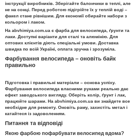
інструкції виробників. Зберігайте балончики в теплі, але
не на сонці. Перед роботою підігрійте їх у теплій воді –
факел стане рівнішим. Для економії обирайте набори з
кольором і лаком.
На abvhimiya.com.ua є фарба для велосипеда, ґрунти та
лаки. Доступні варіанти для сталі та алюмінію. Для
оптових клієнтів діють спеціальні умови. Доставка
швидка по всій Україні, оплата зручна і зрозуміла.
Фарбування велосипеда – оновіть байк
правильно
Підготовка і правильні матеріали – основа успіху.
Фарбування велосипеда власними руками реально дає
ефект заводського вигляду. Оберіть колір, ґрунт і лак,
працюйте шарами. На abvhimiya.com.ua ви знайдете все
необхідне для ремонту. Оновіть раму, захистіть метал і
катайтеся із задоволенням.
Питання та відповіді
Якою фарбою пофарбувати велосипед вдома?