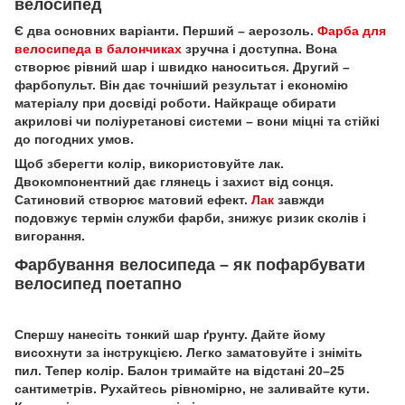
велосипед
Є два основних варіанти. Перший – аерозоль.
Фарба для
велосипеда в балончиках
зручна і доступна. Вона
створює рівний шар і швидко наноситься. Другий –
фарбопульт. Він дає точніший результат і економію
матеріалу при досвіді роботи. Найкраще обирати
акрилові чи поліуретанові системи – вони міцні та стійкі
до погодних умов.
Щоб зберегти колір, використовуйте лак.
Двокомпонентний дає глянець і захист від сонця.
Сатиновий створює матовий ефект.
Лак
завжди
подовжує термін служби фарби, знижує ризик сколів і
вигорання.
Фарбування велосипеда – як пофарбувати
велосипед поетапно
Спершу нанесіть тонкий шар ґрунту. Дайте йому
висохнути за інструкцією. Легко заматовуйте і зніміть
пил. Тепер колір. Балон тримайте на відстані 20–25
сантиметрів. Рухайтесь рівномірно, не заливайте кути.