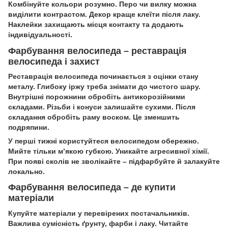
Комбінуйте кольори розумно. Перо чи вилку можна
виділити контрастом. Декор краще клеїти після лаку.
Наклейки захищають місця контакту та додають
індивідуальності.
Фарбування велосипеда – реставрація
велосипеда і захист
Реставрація велосипеда починається з оцінки стану
металу. Глибоку іржу треба знімати до чистого шару.
Внутрішні порожнини обробіть антикорозійними
складами. Різьби і конуси залишайте сухими. Після
складання обробіть раму воском. Це зменшить
подряпини.
У перші тижні користуйтеся велосипедом обережно.
Мийте тільки м’якою губкою. Уникайте агресивної хімії.
При появі сколів не зволікайте – підфарбуйте й залакуйте
локально.
Фарбування велосипеда – де купити
матеріали
Купуйте матеріали у перевірених постачальників.
Важлива сумісність ґрунту, фарби і лаку. Читайте