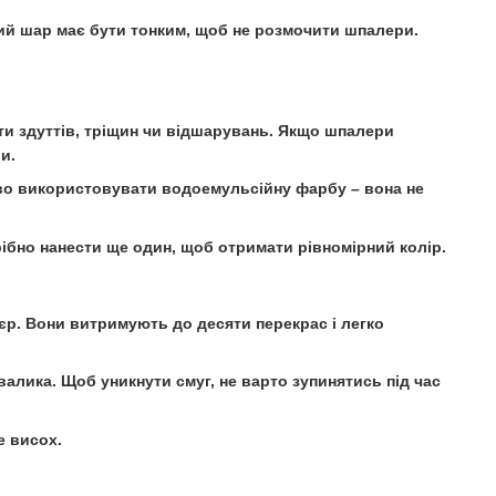
ий шар має бути тонким, щоб не розмочити шпалери.
ти здуттів, тріщин чи відшарувань. Якщо шпалери
и.
иво використовувати водоемульсійну фарбу – вона не
ібно нанести ще один, щоб отримати рівномірний колір.
єр. Вони витримують до десяти перекрас і легко
валика. Щоб уникнути смуг, не варто зупинятись під час
е висох.