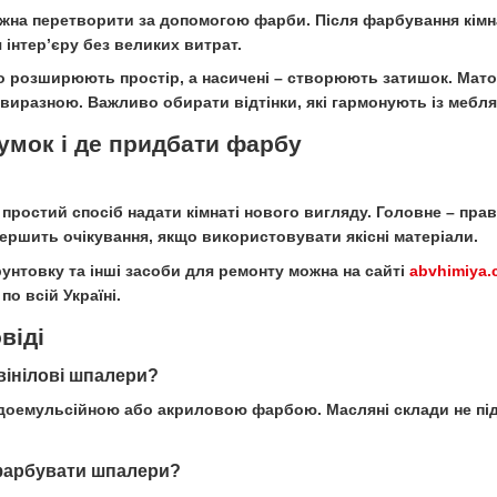
ожна перетворити за допомогою фарби. Після фарбування кімн
інтер’єру без великих витрат.
о розширюють простір, а насичені – створюють затишок. Мато
иразною. Важливо обирати відтінки, які гармонують із мебля
умок і де придбати фарбу
ростий спосіб надати кімнаті нового вигляду. Головне – пра
ершить очікування, якщо використовувати якісні матеріали.
рунтовку та інші засоби для ремонту можна на сайті
abvhimiya.
по всій Україні.
віді
вінілові шпалери?
одоемульсійною або акриловою фарбою. Масляні склади не пі
 фарбувати шпалери?