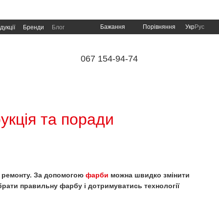
Порівняння
Бажання
Укр
Рус
дукції
Бренди
Блог
067 154-94-74
укція та поради
о ремонту. За допомогою
фарби
можна швидко змінити
обрати правильну фарбу і дотримуватись технології