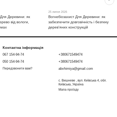
25 липня 2026
 Для Деревини: як
Вогнебіозахист Для Деревини: як
ерево від вологи,
забезпечити довговічність і безпеку
омах
дерев'яних конструкцій
Контактна інформація
067 154-94-74
+380671549474
050 154-94-74
+380671549474
abvhimiya@gmail.com
Передзвонити вам?
с. Вишневе , вул. Київська 4, обл.
Київська, Україна
Мапа проїзду