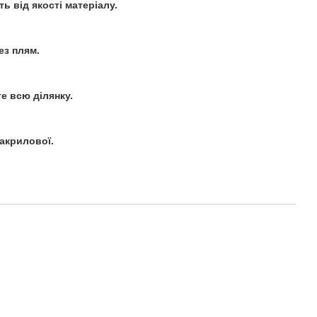
ь від якості матеріалу.
ез плям.
е всю ділянку.
акрилової.