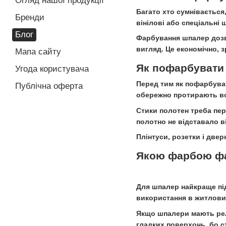
Огляд нашої продукції
Багато хто сумнівається
Бренди
вінілові або спеціальні
Блог
Фарбування шпалер дозв
вигляд. Це економічно, з
Мапа сайту
Як пофарбувати 
Угода користувача
Перед тим як пофарбуват
Публічна оферта
обережно протирають во
Стики полотен треба пер
полотно не відставало ві
Плінтуси, розетки і две
Якою фарбою ф
Для шпалер найкраще під
використання в житлових
Якщо шпалери мають рел
гладких поверхонь, бо 