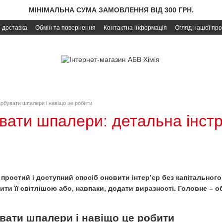
МІНІМАЛЬНА СУМА ЗАМОВЛЕННЯ ВІД 300 ГРН.
і доставка
Обмін та повернення
Контактна інформація
Огляд нашої про
рбувати шпалери і навіщо це робити
вати шпалери: детальна інстр
ростий і доступний спосіб оновити інтер’єр без капітальног
ити її світлішою або, навпаки, додати виразності. Головне – 
ати шпалери і навіщо це робити