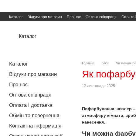
Перейти до основного контенту
Каталог
Відгуки про магазин
Про нас
Оптова співпраця
Оплата 
Угода користувача
Публічна оферта
Каталог
Каталог
Головна
Блог
Чи можна фа
Як пофарбу
Відгуки про магазин
Про нас
12 листопада 2025
Оптова співпраця
Оплата і доставка
Пофарбування шпалер – п
Обмін та повернення
атмосферу кімнати, зроб
нанесення.
Контактна інформація
Чи можна фарбув