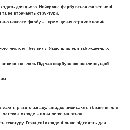
ідходять для цього. Найкраще фарбуються флізелінові,
 та не втрачають структури.
тньо нанести фарбу – і приміщення отримає новий
ою, чистою і без пилу. Якщо шпалери забруднені, їх
ися висихання клею. Під час фарбування важливо, щоб
лям.
 мають різкого запаху, швидко висихають і безпечні для
і латексні склади – вони легко миються.
 текстуру. Глянцеві склади більше підходять для