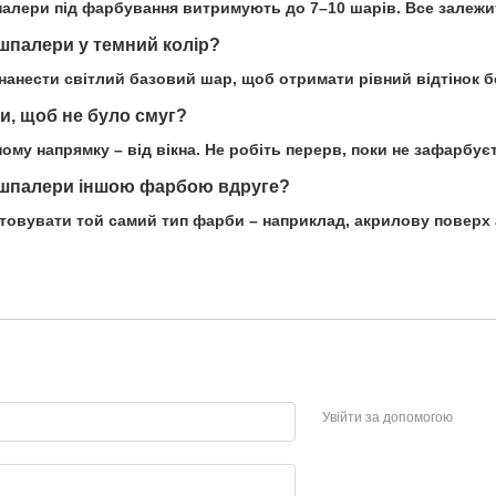
шпалери під фарбування витримують до 7–10 шарів. Все залежит
шпалери у темний колір?
 нанести світлий базовий шар, щоб отримати рівний відтінок б
, щоб не було смуг?
му напрямку – від вікна. Не робіть перерв, поки не зафарбуєт
шпалери іншою фарбою вдруге?
товувати той самий тип фарби – наприклад, акрилову поверх 
Увійти за допомогою