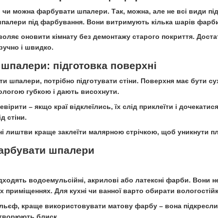
, чи можна фарбувати шпалери. Так, можна, але не всі види п
 шпалери під фарбування. Вони витримують кілька шарів фарби
оляє оновити кімнату без демонтажу старого покриття. Доста
ручно і швидко.
шпалери: підготовка поверхні
и шпалери, потрібно підготувати стіни. Поверхня має бути сух
логою губкою і дають висохнути.
евірити – якщо краї відклеїлись, їх слід приклеїти і дочекат
д стіни.
рні лиштви краще заклеїти малярною стрічкою, щоб уникнути п
арбувати шпалери
ходять водоемульсійні, акрилові або латексні фарби. Вони не
 приміщеннях. Для кухні чи ванної варто обирати вологостійк
ьєф, краще використовувати матову фарбу – вона підкреслить
створюють блиск.