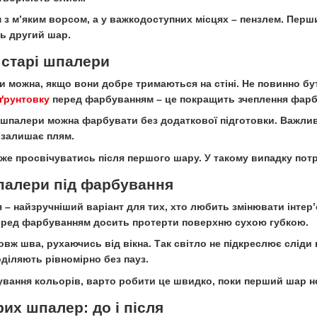
з м’яким ворсом, а у важкодоступних місцях – пензлем. Перш
ь другий шар.
 старі шпалери
 можна, якщо вони добре тримаються на стіні. Не повинно бу
ґрунтовку
перед фарбуванням – це покращить зчеплення фарб
ві шпалери можна фарбувати без додаткової підготовки. Важл
 залишає плям.
же просвічуватись після першого шару. У такому випадку потр
палери під фарбування
– найзручніший варіант для тих, хто любить змінювати інтер’
еред фарбуванням досить протерти поверхню сухою губкою.
вж шва, рухаючись від вікна. Так світло не підкреслює сліди 
діляють рівномірно без пауз.
ування кольорів, варто робити це швидко, поки перший шар н
их шпалер: до і після