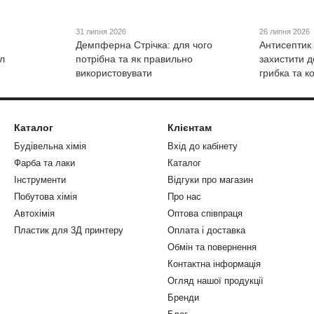
31 липня 2026
26 липня 2026
Демпферна Стрічка: для чого
Антисептик
л
потрібна та як правильно
захистити д
використовувати
грибка та к
Каталог
Клієнтам
Будівельна хімія
Вхід до кабінету
Фарба та лаки
Каталог
Інструменти
Відгуки про магазин
Побутова хімія
Про нас
Автохімія
Оптова співпраця
Пластик для 3Д принтеру
Оплата і доставка
Обмін та повернення
Контактна інформація
Огляд нашої продукції
Бренди