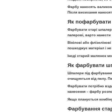
Фарбу наносять валиком 
Після висихання наносят
Як пофарбувати
Фарбувати старі шпалери
паперові, варто нанести
Вінілові або флізеліно
пошкоджує матеріал і не
Іноді старий малюнок мо
Як фарбувати ш
Шпалери під фарбування 
очищуються від пилу. П
Фарбувати потрібно вздо
нанесення – фарбу розпо
Якщо планується комбін
Фарбування стар