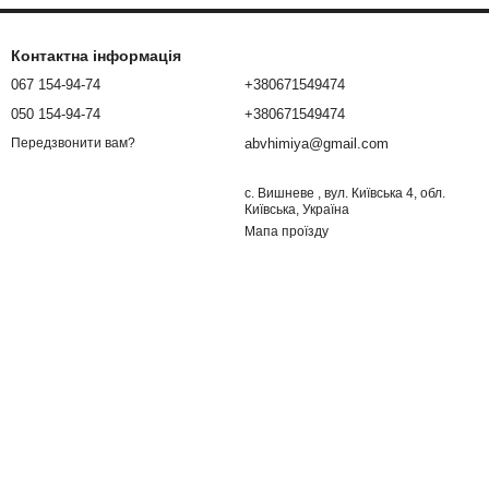
Контактна інформація
067 154-94-74
+380671549474
050 154-94-74
+380671549474
abvhimiya@gmail.com
Передзвонити вам?
с. Вишневе , вул. Київська 4, обл.
Київська, Україна
Мапа проїзду