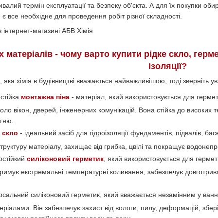
тривалий термін експлуатації та безпеку об'єкта. А для їх покупки об
 є все необхідне для проведення робіт різної складності.
матеріалів - чому варто купити рідке скло, гермет
ізоляції?
 яка хімія в будівництві вважається найважливішою, тоді зверніть ува
стійка
монтажна піна
- матеріал, який використовується для гермети
коло вікон, дверей, інженерних комунікацій. Вона стійка до високих
огню.
 скло
- ідеальний засіб для гідроізоляції фундаментів, підвалів, бас
труктуру матеріалу, захищає від грибка, цвілі та покращує водонепр
стійкий
силіконовий герметик
, який використовується для гермет
итримує екстремальні температурні коливання, забезпечує довготрив
рсальний силіконовий герметик, який вважається незамінним у ванни
еріалами. Він забезпечує захист від вологи, пилу, деформацій, збе