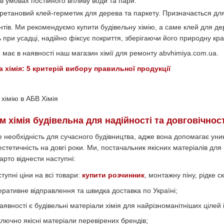
 в умовах постійного впливу води та пари.
ретановий клей-герметик для дерева та паркету. Призначається для
тів. Ми рекомендуємо купити будівельну хімію, а саме клей для дер
ь при усадці, надійно фіксує покриття, зберігаючи його природну кра
 має в наявності наш магазин хімії для ремонту abvhimiya.com.ua.
 хімія: 5 критерій вибору правильної продукції
м хімія будівельна для надійності та довговічност
 це необхідність для сучасного будівництва, адже вона допомагає 
естетичність на довгі роки. Ми, постачальник якісних матеріалів для
арто віднести наступні:
упні ціни на всі товари:
купити розчинник
, монтажну піну, рідке ск
ративне відправлення та швидка доставка по Україні;
явності є будівельні матеріали хімія для найрізноманітніших цілей 
лючно якісні матеріали перевірених брендів;