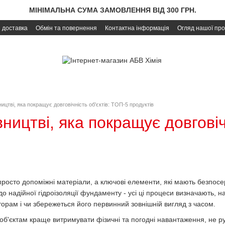
МІНІМАЛЬНА СУМА ЗАМОВЛЕННЯ ВІД 300 ГРН.
і доставка
Обмін та повернення
Контактна інформація
Огляд нашої про
вництві, яка покращує довговічність об'єктів: ТОП-5 продуктів
івництві, яка покращує довговіч
просто допоміжні матеріали, а ключові елементи, які мають безпосере
в до надійної гідроізоляції фундаменту - усі ці процеси визначають, 
орам і чи збережеться його первинний зовнішній вигляд з часом.
об'єктам краще витримувати фізичні та погодні навантаження, не ру