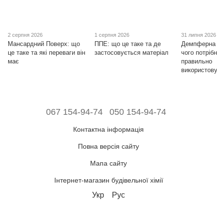
2 серпня 2026
1 серпня 2026
31 липня 2026
Мансардний Поверх: що
ППЕ: що це таке та де
Демпферна 
це таке та які переваги він
застосовується матеріал
чого потрібн
має
правильно
використов
067 154-94-74
050 154-94-74
Контактна інформація
Повна версія сайту
Мапа сайту
Інтернет-магазин будівельної хімії
Укр
Рус