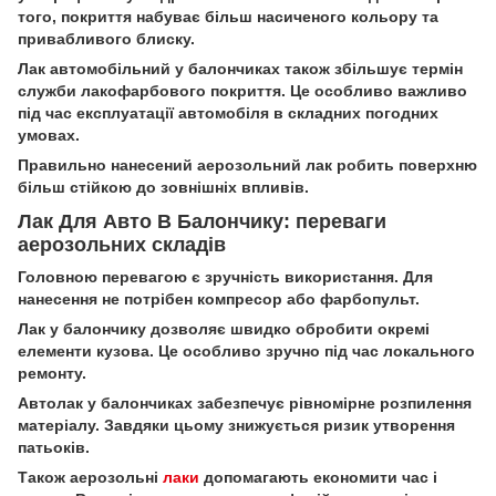
того, покриття набуває більш насиченого кольору та
привабливого блиску.
Лак автомобільний у балончиках також збільшує термін
служби лакофарбового покриття. Це особливо важливо
під час експлуатації автомобіля в складних погодних
умовах.
Правильно нанесений аерозольний лак робить поверхню
більш стійкою до зовнішніх впливів.
Лак Для Авто В Балончику: переваги
аерозольних складів
Головною перевагою є зручність використання. Для
нанесення не потрібен компресор або фарбопульт.
Лак у балончику дозволяє швидко обробити окремі
елементи кузова. Це особливо зручно під час локального
ремонту.
Автолак у балончиках забезпечує рівномірне розпилення
матеріалу. Завдяки цьому знижується ризик утворення
патьоків.
Також аерозольні
лаки
допомагають економити час і