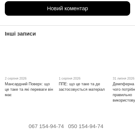
Новий коментар
Інші записи
2 серпня 2026
1 серпня 2026
31 липня 2026
Мансардний Поверх: що
ППЕ: що це таке та де
Демпферна 
це таке та які переваги він
застосовується матеріал
чого потрібн
має
правильно
використов
067 154-94-74
050 154-94-74