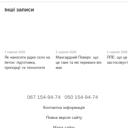
Інші записи
7 серпня 2026
2 серпня 2026
1 серпня 2026
Як наносити рідке скло на
Мансардний Поверх: що
ППЕ: що це 
бетон: підготовка,
це таке та які переваги він
застосовуєт
пропорції та технологія
має
067 154-94-74
050 154-94-74
Контактна інформація
Повна версія сайту
Мапа сайту