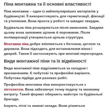
Піна монтажна та її основні властивості
Піна монтажна – один із найпопулярніших матеріалів у
будівництві. Її використовують для герметизації, фіксації
та утеплення. Вона проста у роботі та швидко твердне.
Будівельна піна розширюється після нанесення. Завдяки
цьому вона заповнює щілини й порожнини. Після
полімеризації утворюється щільна структура.
Монтажна піна
добре зчіплюється з бетоном, цеглою та
деревом. Вона підходить для встановлення вікон і
дверей. Також її застосовують при монтажі перегородок.
Види монтажної піни та їх відмінності
Види монтажної піни відрізняються за складом і
призначенням. Є побутові та професійні варіанти.
Побутова підійде для разових робіт.
Професійна монтажна піна використовується з
пістолетом
. Вона забезпечує точну подачу та економну
витрату. Такий формат обирають майстри та будівельні
бригади.
Існують літні та зимові склади. Вони різняться