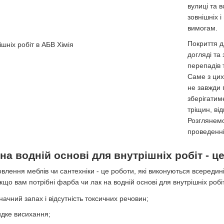
вулиці та 
зовнішніх 
вимогам.
Покриття д
догляді та
перепадів 
Саме з цих
не завжди 
зберігатим
тріщин, ві
Розглянемо
проведенні 
на водній основі для внутрішніх робіт - це
овлення меблів чи сантехніки - це роботи, які виконуються всередин
о вам потрібні фарба чи лак на водній основі для внутрішніх робіт
ачний запах і відсутність токсичних речовин;
дке висихання;