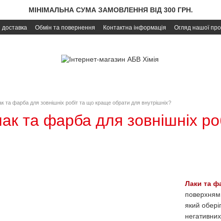
МІНІМАЛЬНА СУМА ЗАМОВЛЕННЯ ВІД 300 ГРН.
і доставка
Обмін та повернення
Контактна інформація
Огляд нашої про
ак та фарба для зовнішніх робіт та що краще обрати для внутрішніх?
лак та фарба для зовнішніх р
Лаки та ф
поверхням 
який оберіг
негативних