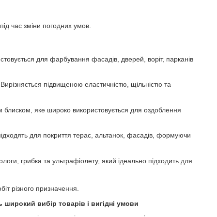
під час зміни погодних умов.
истовується для фарбування фасадів, дверей, воріт, парканів
в. Вирізняється підвищеною еластичністю, щільністю та
м блиском, яке широко використовується для оздоблення
підходять для покриття терас, альтанок, фасадів, формуючи
ологи, грибка та ультрафіолету, який ідеально підходить для
біт різного призначення.
ь широкий вибір товарів і вигідні умови