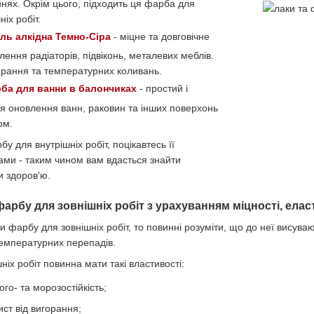
нях. Окрім цього, підходить ця фарба для
іх робіт.
ль алкідна Темно-Сіра
- міцне та довговічне
лення радіаторів, підвіконь, металевих меблів.
тирання та температурних коливань.
ба для ванни в балончиках
- простий і
я оновлення ванн, раковин та інших поверхонь
ом.
у для внутрішніх робіт, поцікавтесь її
ами - таким чином вам вдасться знайти
и здоров'ю.
арбу для зовнішніх робіт з урахуванням міцності, елас
и фарбу для зовнішніх робіт, то повинні розуміти, що до неї висува
температурних перепадів.
іх робіт повинна мати такі властивості:
го- та морозостійкість;
ст від вигорання;