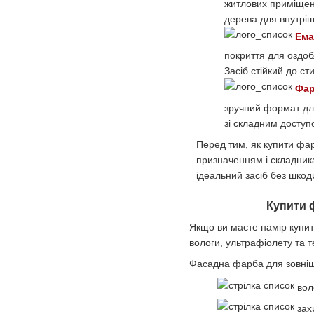
житлових приміщен
дерева для внутрішн
Ема
покриття для оздоб
Засіб стійкий до с
Фар
зручний формат дл
зі складним доступ
Перед тим, як купити фарб
призначенням і складник
ідеальний засіб без шкод
Купити ф
Якщо ви маєте намір купит
вологи, ультрафіолету та 
Фасадна фарба для зовнішн
воло
захи