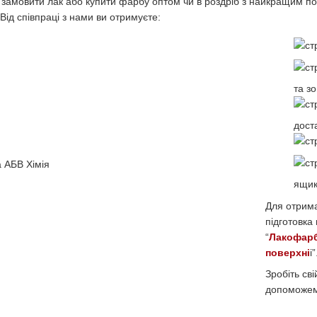
 замовити лак або купити фарбу оптом чи в роздріб з найкращим поє
 Від співпраці з нами ви отримуєте:
та з
доста
ящик
Для отрима
підготовка
“
Лакофарб
поверхні
і”
Зробіть св
допоможемо