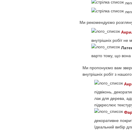
легк
легк
Ми рекомендуємо розглянут
Акри
внутрішніх робіт не 
Лате
варто тому, що вона 
Ми пропонуємо вам зверн
внутрішніх робіт з нашого
Акр
підвіконь, декорат
лак для дерева, ад
підкреслює текстур
Фар
декоративне покрит
Ідеальний вибір дл