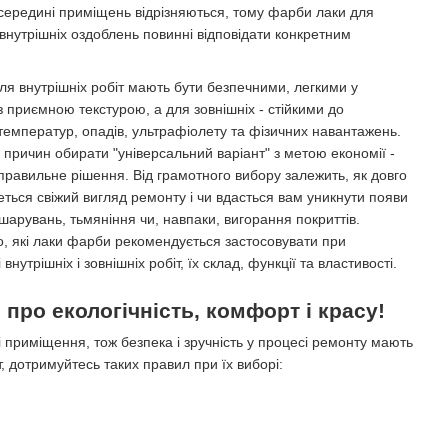
всередині приміщень відрізняються, тому фарби лаки для
і внутрішніх оздоблень повинні відповідати конкретним
ля внутрішніх робіт мають бути безпечними, легкими у
 з приємною текстурою, а для зовнішніх - стійкими до
температур, опадів, ультрафіолету та фізичних навантажень.
 причин обирати "універсальний варіант" з метою економії -
правильне рішення. Від грамотного вибору залежить, як довго
еться свіжий вигляд ремонту і чи вдасться вам уникнути появи
дшарувань, тьмяніння чи, навпаки, вигорання покриттів.
, які лаки фарби рекомендується застосовувати при
внутрішніх і зовнішніх робіт, їх склад, функції та властивості.
 про екологічність, комфорт і красу!
і приміщення, тож безпека і зручність у процесі ремонту мають
, дотримуйтесь таких правил при їх виборі: