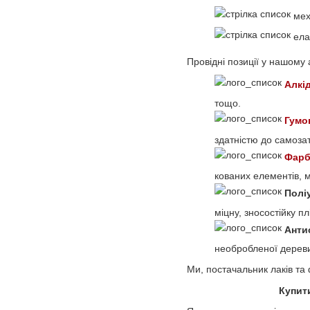
меха
елас
Провідні позиції у нашому 
Алкід
тощо.
Гумо
здатністю до самоза
Фарба
кованих елементів, м
Полі
міцну, зносостійку пл
Анти
необробленої дерев
Ми, постачальник лаків та
Купити