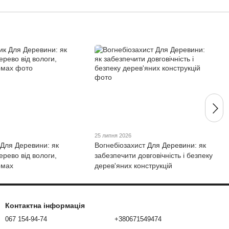
25 липня 2026
 Для Деревини: як
Вогнебіозахист Для Деревини: як
ерево від вологи,
забезпечити довговічність і безпеку
омах
дерев'яних конструкцій
Контактна інформація
067 154-94-74
+380671549474