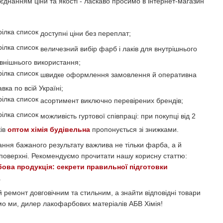
днанням ціни та якості - ласкаво просимо в інтернет-магазин
доступні ціни без переплат;
величезний вибір фарб і лаків для внутрішнього
овнішнього використання;
швидке оформлення замовлення й оперативна
вка по всій Україні;
асортимент виключно перевірених брендів;
можливість гуртової співпраці: при покупці від 2
ів
оптом хімія будівельна
пропонується зі знижками.
ння бажаного результату важлива не тільки фарба, а й
 поверхні. Рекомендуємо прочитати нашу корисну статтю:
ова продукція: секрети правильної підготовки
.
ій ремонт довговічним та стильним, а знайти відповідні товари
 ми, дилер лакофарбових матеріалів АБВ Хімія!