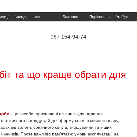
Порівняння
Бажання
Укр
Рус
дукції
Бренди
Блог
067 154-94-74
обіт та що краще обрати для
арби
- це засоби, призначені не лише для надання
естетичного вигляду, а й для формування захисного шару,
ає їх від вологи, сонячного світла, зношування та інших
 чинників. Проте важливо пам’ятати: умови експлуатації на