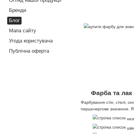
Огляд нашої продукції
Бренди
Блог
Мапа сайту
Угода користувача
Публічна оферта
Фарба та лак 
Фарбування стін, стелі, он
першочергове значення. Якщ
незн
шви