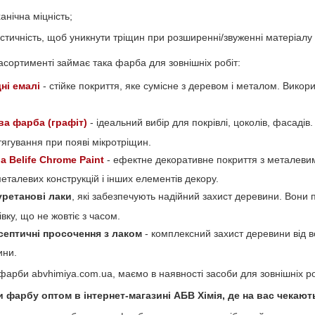
нічна міцність;
тичність, щоб уникнути тріщин при розширенні/звуженні матеріалу 
асортименті займає така фарба для зовнішніх робіт:
ні емалі
- стійке покриття, яке сумісне з деревом і металом. Викор
ва фарба (графіт)
- ідеальний вибір для покрівлі, цоколів, фасаді
тягування при появі мікротріщин.
 Belife Chrome Paint
- ефектне декоративне покриття з металеви
еталевих конструкцій і інших елементів декору.
уретанові лаки
, які забезпечують надійний захист деревини. Вони 
івку, що не жовтіє з часом.
септичні просочення з лаком
- комплексний захист деревини від в
ини.
 фарби abvhimiya.com.ua, маємо в наявності засоби для зовнішніх ро
 фарбу оптом в інтернет-магазині АБВ Хімія, де на вас чекают