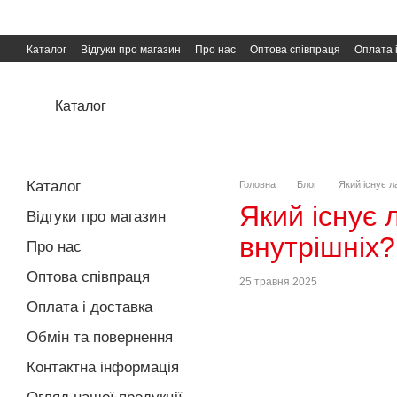
Перейти до основного контенту
Каталог
Відгуки про магазин
Про нас
Оптова співпраця
Оплата 
Угода користувача
Публічна оферта
Каталог
Каталог
Головна
Блог
Який існує л
Який існує 
Відгуки про магазин
внутрішніх?
Про нас
Оптова співпраця
25 травня 2025
Оплата і доставка
Обмін та повернення
Контактна інформація