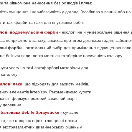
е та рівномірне нанесення без розводів і плям;
ість очищення і невибагливість у догляді (особливо у ванній або на 
и такі фарби та лаки для внутрішніх робіт:
лові водоемульсійні фарби
- екологічне й універсальне рішення 
має неприємного запаху, висихає протягом декількох годин, забезпеч
ксні фарби
- оптимальний вибір для приміщень з підвищеною вологі
не боїться води, легко миється та зберігає насиченість кольору.
ути увагу на такі лакофарбові матеріали для
 каталогу:
илові лаки
, що підходять для захисту меблів,
ивних елементів інтер’єру. Рекомендуємо купити
же він формує прозорий захисний шар і
у деревини.
ба-плівка BeLife Spraysticke
- сучасне
тя, яке створює ефект глянцевої плівки.
я екстравагантних дизайнерських рішень у