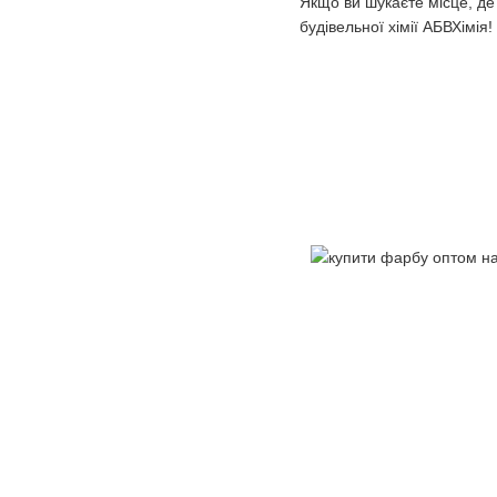
Якщо ви шукаєте місце, де
будівельної хімії АБВХімія!