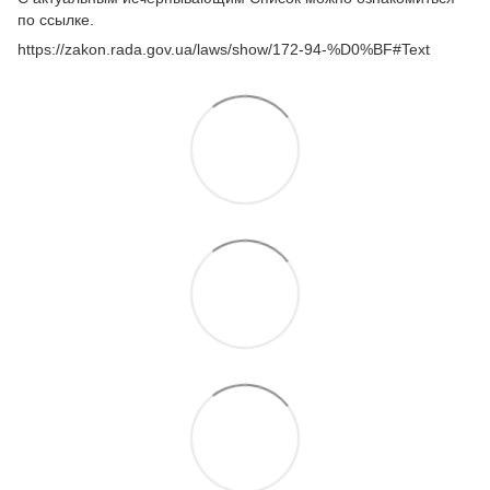
по ссылке.
https://zakon.rada.gov.ua/laws/show/172-94-%D0%BF#Text