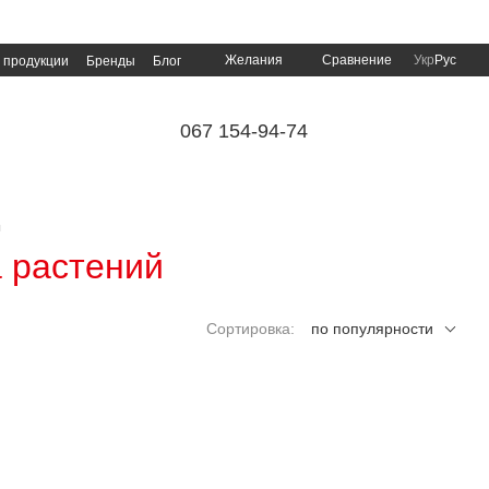
Сравнение
Желания
Укр
Рус
 продукции
Бренды
Блог
067 154-94-74
ы
а растений
Сортировка:
по популярности