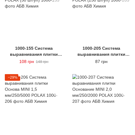
1000-155 Система
1000-205 Система
выравнивания плитки
выравнивания плитки
Клин POLAX (50 шт/уп)
POLAX (250 шт/уп)
108 грн
87 грн
148 грн
−29%