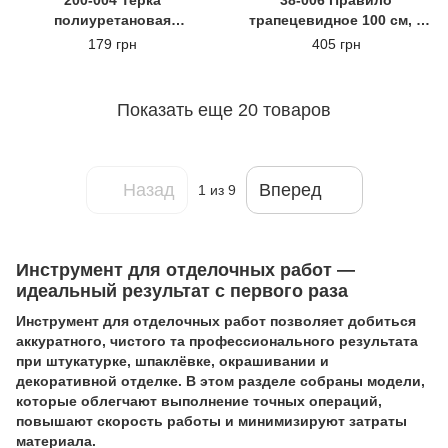
200-004 Терка
38-006 Правило
полиуретановая
трапецевидное 100 см, с
180*320мм POLAX
ребром жесткости POLAX
179 грн
405 грн
Показать еще 20 товаров
Назад
Вперед
1
из 9
Инструмент для отделочных работ —
идеальный результат с первого раза
Инструмент для отделочных работ позволяет добиться
аккуратного, чистого та профессионального результата
при штукатурке, шпаклёвке, окрашивании и
декоративной отделке. В этом разделе собраны модели,
которые облегчают выполнение точных операций,
повышают скорость работы и минимизируют затраты
материала.