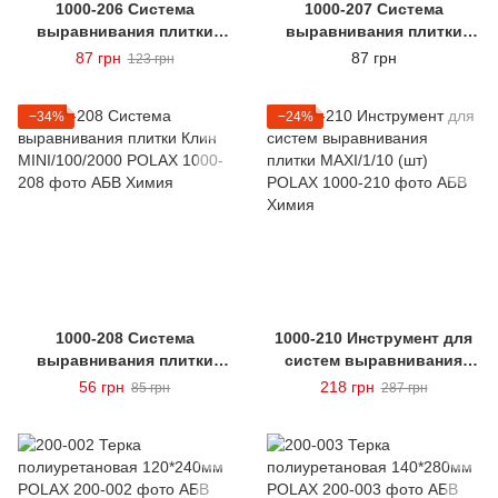
1000-206 Система
1000-207 Система
выравнивания плитки
выравнивания плитки
Основа MINI 1,5
Основание MINI 2,0
87 грн
87 грн
123 грн
мм/250/5000 POLAX
мм/250/2000 POLAX
−34%
−24%
1000-208 Система
1000-210 Инструмент для
выравнивания плитки
систем выравнивания
Клин MINI/100/2000 POLAX
плитки MAXI/1/10 (шт)
56 грн
218 грн
85 грн
287 грн
POLAX