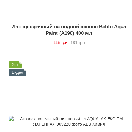
Лак прозрачный на водной основе Belife Aqua
Paint (А190) 400 мл
118 грн
191 грн
Хит
Видео