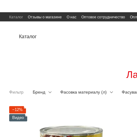
Перейти к основному контенту
Каталог
Отзывы о магазине
О нас
Оптовое сотрудничество
Опл
Пользовательское соглашение
Публичная оферта
Каталог
Ла
Фильтр
Бренд
Фасовка материалу (л)
Фасуван
−12%
Видео