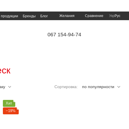
Сравнение
Желания
Укр
Рус
 продукции
Бренды
Блог
067 154-94-74
еск
аку
Сортировка:
по популярности
Хит
−19%