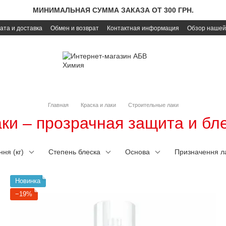
МИНИМАЛЬНАЯ СУММА ЗАКАЗА ОТ 300 ГРН.
ата и доставка
Обмен и возврат
Контактная информация
Обзор нашей
Главная
Краска и лаки
Строительные лаки
ки – прозрачная защита и бл
ня (кг)
Степень блеска
Основа
Призначення л
Новинка
−19%