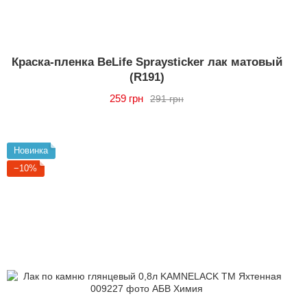
Краска-пленка BeLife Spraysticker лак матовый
(R191)
259 грн
291 грн
Новинка
−10%