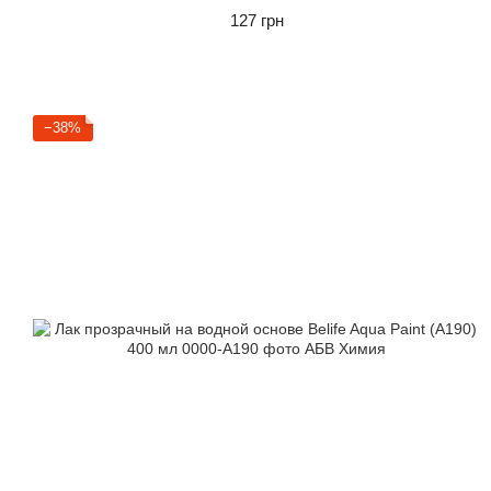
127 грн
−38%