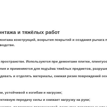
нтажа и тяжёлых работ
монтажа конструкций, вскрытия покрытий и создания рычага 
зводстве.
ространстве. Используются при демонтаже плитки, плинтусов
ия и применяются для подъёма тяжёлых предметов, разрушен
ддевать и отделять материалы, снижая ризик повреждений осн
, устойчивой к изгибам и нагрузке;
тивную передачу силы и снижает нагрузку на руки;
чистке, подготовке поверхностей, вскрытии деревянных или