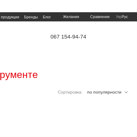
Сравнение
Желания
Укр
Рус
 продукции
Бренды
Блог
067 154-94-74
трументе
Сортировка:
по популярности