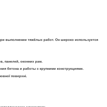
при выполнении тяжёлых работ. Он широко используется
, панелей, оконних рам.
ия бетона и работы с крупними конструкциями.
овної поверхні.
 металлических элементов;