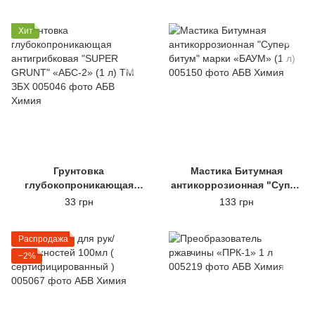
Хит
Грунтовка
Мастика Битумная
глубокопроникающая
антикоррозионная "Супер
антигрибковая "SUPER
битум" марки «БАУМ» (1 л)
33 грн
133 грн
GRUNT" «АБС-2» (1 л) ТМ
ЗБХ
Распродажа
−2%