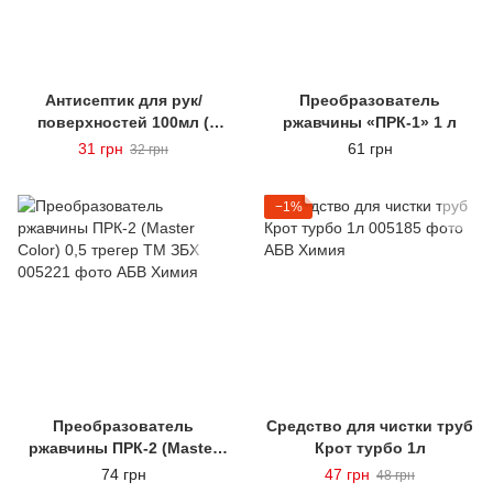
Антисептик для рук/
Преобразователь
поверхностей 100мл (
ржавчины «ПРК-1» 1 л
сертифицированный )
31 грн
61 грн
32 грн
−1%
Преобразователь
Средство для чистки труб
ржавчины ПРК‑2 (Master
Крот турбо 1л
Color) 0,5 трегер ТМ ЗБХ
74 грн
47 грн
48 грн