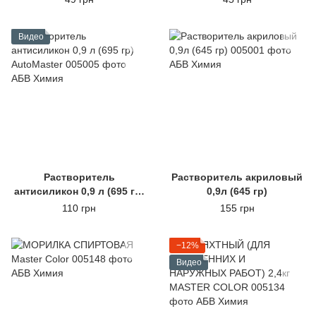
Видео
Растворитель
Растворитель акриловый
антисиликон 0,9 л (695 гр)
0,9л (645 гр)
AutoMaster
110 грн
155 грн
−12%
Видео