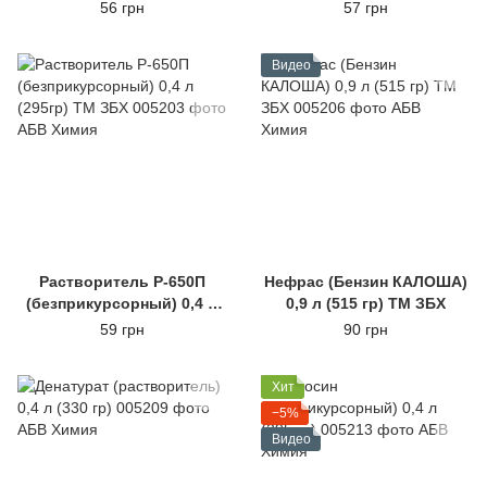
(330гр)
(330гр)
56 грн
57 грн
Видео
Растворитель Р-650П
Нефрас (Бензин КАЛОША)
(безприкурсорный) 0,4 л
0,9 л (515 гр) ТМ ЗБХ
(295гр) ТМ ЗБХ
59 грн
90 грн
Хит
−5%
Видео