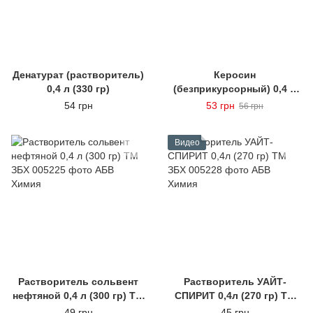
Денатурат (растворитель)
Керосин
0,4 л (330 гр)
(безприкурсорный) 0,4 л
(295 гр)
54 грн
53 грн
56 грн
Видео
Растворитель сольвент
Растворитель УАЙТ-
нефтяной 0,4 л (300 гр) ТМ
СПИРИТ 0,4л (270 гр) ТМ
ЗБХ
ЗБХ
49 грн
45 грн