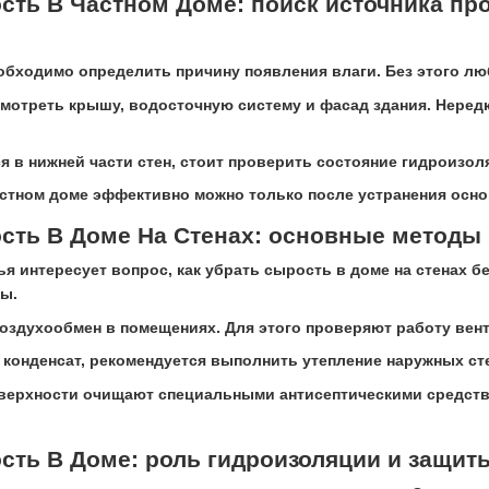
сть В Частном Доме: поиск источника п
обходимо определить причину появления влаги. Без этого л
мотреть крышу, водосточную систему и фасад здания. Нере
я в нижней части стен, стоит проверить состояние гидроизол
астном доме эффективно можно только после устранения осно
ость В Доме На Стенах: основные методы
я интересует вопрос, как убрать сырость в доме на стенах б
ы.
здухообмен в помещениях. Для этого проверяют работу вен
 конденсат, рекомендуется выполнить утепление наружных ст
верхности очищают специальными антисептическими средств
сть В Доме: роль гидроизоляции и защит