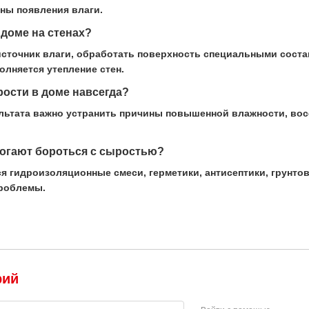
ины появления влаги.
 доме на стенах?
сточник влаги, обработать поверхность специальными сост
лняется утепление стен.
рости в доме навсегда?
ультата важно устранить причины повышенной влажности, во
огают бороться с сыростью?
я гидроизоляционные смеси, герметики, антисептики, грунтов
проблемы.
рий