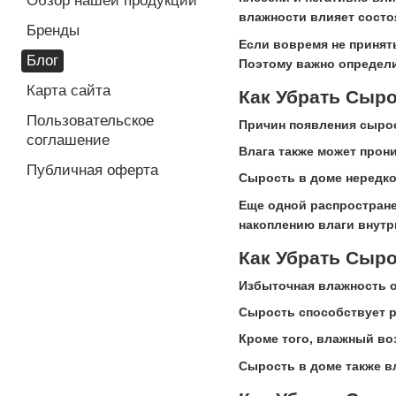
Обзор нашей продукции
влажности влияет состо
Бренды
Если вовремя не принят
Блог
Поэтому важно определ
Карта сайта
Как Убрать Сыр
Пользовательское
Причин появления сырос
соглашение
Влага также может прон
Публичная оферта
Сырость в доме нередко
Еще одной распростране
накоплению влаги внутр
Как Убрать Сыро
Избыточная влажность о
Сырость способствует р
Кроме того, влажный во
Сырость в доме также в