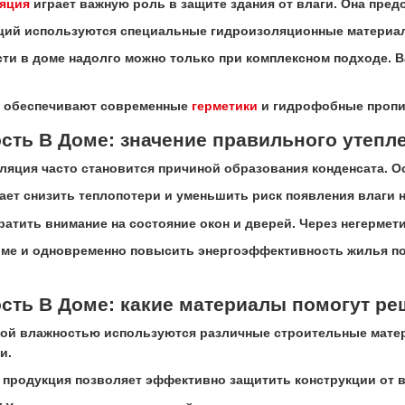
яция
играет важную роль в защите здания от влаги. Она пре
кций используются специальные гидроизоляционные материа
ти в доме надолго можно только при комплексном подходе. В
у обеспечивают современные
герметики
и гидрофобные пропи
сть В Доме: значение правильного утепл
ляция часто становится причиной образования конденсата. Ос
ает снизить теплопотери и уменьшить риск появления влаги н
ратить внимание на состояние окон и дверей. Через негерме
оме и одновременно повысить энергоэффективность жилья пом
сть В Доме: какие материалы помогут р
ой влажностью используются различные строительные матер
и.
продукция позволяет эффективно защитить конструкции от в