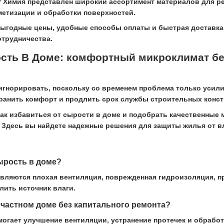
V Химия представлен широкий ассортимент материалов для р
метизации и обработки поверхностей.
ыгодные цены, удобные способы оплаты и быстрая доставка 
трудничества.
ость В Доме: комфортный микроклимат б
игнорировать, поскольку со временем проблема только усил
ранить комфорт и продлить срок службы строительных конст
 как избавиться от сырости в доме и подобрать качественные
 Здесь вы найдете надежные решения для защиты жилья от вл
ырость в доме?
ляются плохая вентиляция, поврежденная гидроизоляция, про
ить источник влаги.
 частном доме без капитального ремонта?
могает улучшение вентиляции, устранение протечек и обрабо