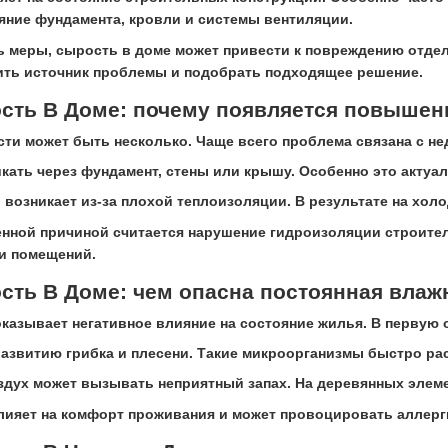
яние фундамента, кровли и системы вентиляции.
ь меры, сырость в доме может привести к повреждению отд
ить источник проблемы и подобрать подходящее решение.
ость В Доме: почему появляется повышен
ти может быть несколько. Чаще всего проблема связана с н
икать через фундамент, стены или крышу. Особенно это актуа
 возникает из-за плохой теплоизоляции. В результате на хол
нной причиной считается нарушение гидроизоляции строител
и помещений.
сть В Доме: чем опасна постоянная влаж
казывает негативное влияние на состояние жилья. В первую 
азвитию грибка и плесени. Такие микроорганизмы быстро ра
здух может вызывать неприятный запах. На деревянных элем
лияет на комфорт проживания и может провоцировать аллерг