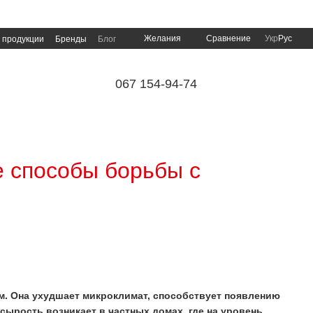
Сравнение
Желания
Укр
Рус
 продукции
Бренды
Блог
067 154-94-74
е способы борьбы с
. Она ухудшает микроклимат, способствует появлению
сырость возникает в частных домах, где на уровень