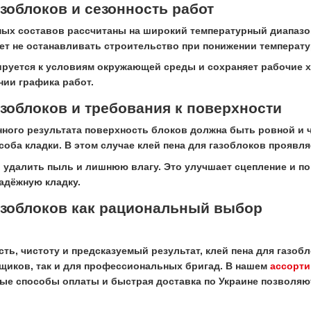
азоблоков и сезонность работ
х составов рассчитаны на широкий температурный диапазон.
яет не останавливать строительство при понижении температ
руется к условиям окружающей среды и сохраняет рабочие х
нии графика работ.
азоблоков и требования к поверхности
нного результата поверхность блоков должна быть ровной и 
соба кладки. В этом случае клей пена для газоблоков проявл
 удалить пыль и лишнюю влагу. Это улучшает сцепление и п
адёжную кладку.
азоблоков как рациональный выбор
ость, чистоту и предсказуемый результат, клей пена для газ
йщиков, так и для профессиональных бригад. В нашем
ассорти
ые способы оплаты и быстрая доставка по Украине позволяют