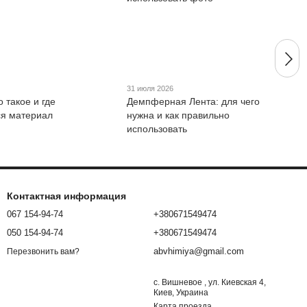
31 июля 2026
о такое и где
Демпферная Лента: для чего
я материал
нужна и как правильно
использовать
Контактная информация
067 154-94-74
+380671549474
050 154-94-74
+380671549474
abvhimiya@gmail.com
Перезвонить вам?
с. Вишневое , ул. Киевская 4,
Киев, Украина
Карта проезда