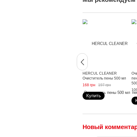
HERCUL CLEANER
Оч
Очиститель пены 500 мл
пен
50
168 грн
197 грн
109
Купить
Новый коммента