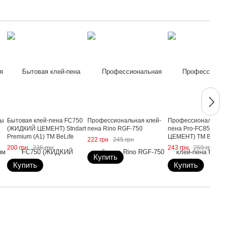
ны
Бытовая клей-пена FС750
Профессиональная клей-
Профессиональная 
(ЖИДКИЙ ЦЕМЕНТ) Stndart
пена Rino RGF-750
пена Pro-FС850 (
Premium (A1) ТМ BeLife
ЦЕМЕНТ) ТМ BeLife
222 грн
245 грн
200 грн
236 грн
243 грн
259 грн
Купить
Купить
Купить