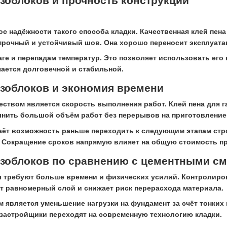
азоблоков и прочность конструкции
с надёжности такого способа кладки. Качественная клей пен
рочный и устойчивый шов. Она хорошо переносит эксплуатац
аге и перепадам температур. Это позволяет использовать его
чается долговечной и стабильной.
азоблоков и экономия времени
твом является скорость выполнения работ. Клей пена для га
нить большой объём работ без перерывов на приготовление
ёт возможность раньше переходить к следующим этапам стро
 Сокращение сроков напрямую влияет на общую стоимость пр
газоблоков по сравнению с цементными с
требуют больше времени и физических усилий. Контролиров
т равномерный слой и снижает риск перерасхода материала.
является уменьшение нагрузки на фундамент за счёт тонких 
 застройщики переходят на современную технологию кладки.