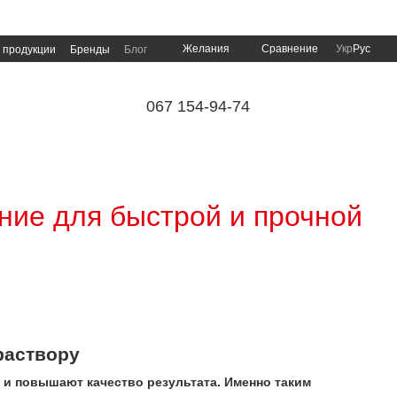
Сравнение
Желания
Укр
Рус
 продукции
Бренды
Блог
067 154-94-74
ние для быстрой и прочной
раствору
 и повышают качество результата. Именно таким