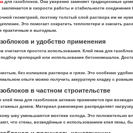
на
для газоблоков. Она уверенно заменяет традиционные цеме
заключается в скорости работы и стабильности соединения 
очной геометрией, поэтому толстый слой раствора им не нуже
цепление. Это помогает сократить теплопотери и снизить рас
е практичным и выгодным.
азоблоков и удобство применения
в считается простота использования. Клей пена для газоблок
 подбор пропорций или использование бетономешалок. Доста
 чистым, без излишков раствора и грязи. Это особенно удобн
имальном опыте можно получить аккуратную кладку с ровным
азоблоков в частном строительстве
е клей пена для газоблоков активно применяется при возведе
этажных домов. Материал равномерно распределяет нагрузку
вому шву уменьшаются мостики холода. Это положительно вл
ют, что стены, возведённые с использованием клея пены, б