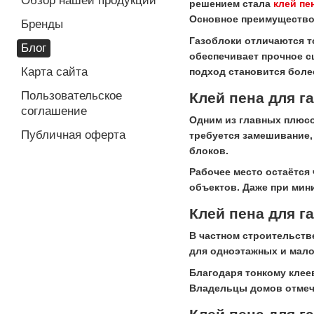
Обзор нашей продукции
решением стала
клей пе
Основное преимущество 
Бренды
Газоблоки отличаются т
Блог
обеспечивает прочное с
Карта сайта
подход становится боле
Пользовательское
Клей пена для г
соглашение
Одним из главных плюсо
Публичная оферта
требуется замешивание,
блоков.
Рабочее место остаётся
объектов. Даже при мин
Клей пена для г
В частном строительств
для одноэтажных и мало
Благодаря тонкому клее
Владельцы домов отмеча