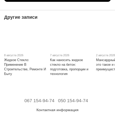
Другие записи
8 августа 2026
7 августа 2026
2 августа 202
Жидкое Стекло:
Как наносить жидкое
Мансардный
Применение В
стекло на бетон:
это такое и
Строительстве, Ремонте И
подготовка, пропорции и
преимущест
Быту
технология
067 154-94-74
050 154-94-74
Контактная информация